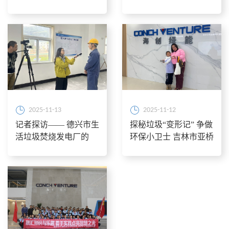
观摩
活动
2025-11-13
2025-11-12
记者探访—— 德兴市生
探秘垃圾“变形记” 争做
活垃圾焚烧发电厂的
环保小卫士 吉林市亚桥
“绿色蜕变”之旅
小学学子走进吉林双嘉
研学实践