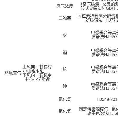
《空气质量 恶臭的测
臭气浓度
较式臭袋法》GB/T 14
同位素稀释高分辨气相
二噁英
辨质谱法 HJ77.2
电感耦合等离
汞
质谱法HJ 657-
电感耦合等离
镉
质谱法HJ 657-
上风向：甘露村
电感耦合等离
铅
小山组附近
质谱法HJ 657-
环境空气
下风向：石镜乡
中心小学附近
电感耦合等离
砷
质谱法HJ 657-
氯化氢
HJ549-201
固定污染源废气 氟
氟化氢
离子色谱法HJ 688