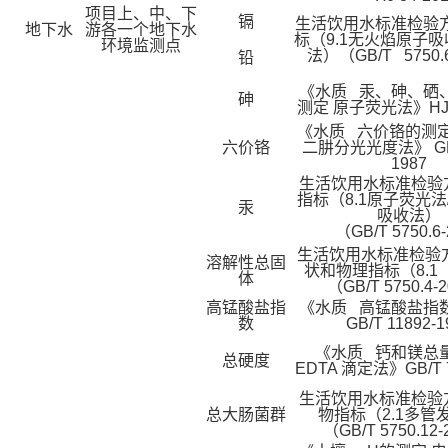
项目上、中、下
镉
生活饮用水标准检验方
地下水
游各一个地下水
标（9.1无火焰原子
环境监测点
法）（GB/T 5750.
铅
《水质 汞、砷、硒
砷
测定 原子荧光法》HJ 6
《水质 六价铬的测定
六价铬
二肼分光光度法》 GB/T
1987
生活饮用水标准检验
指标（8.1原子荧光法/
汞
吸收法）
（GB/T 5750.6
生活饮用水标准检验
溶解性总固
状和物理指标（8.1
体
（GB/T 5750.4-
高锰酸盐指
《水质 高锰酸盐指
数
GB/T 11892-1
《水质 钙和镁总
总硬度
EDTA 滴定法》GB/T 7
生活饮用水标准检验
总大肠菌群
物指标（2.1多管
（GB/T 5750.12