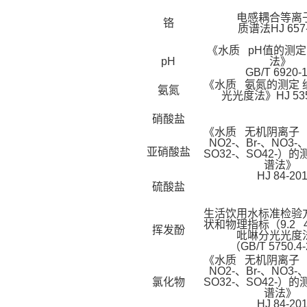
电感耦合等离
铬
质谱法HJ 657-
《水质 pH值的测定
pH
法》
GB/T 6920-1
《水质 氨氮的测定 
氨氮
光光度法》HJ 535
硝酸盐
《水质 无机阴离子（F
NO2-、Br-、NO3-
亚硝酸盐
SO32-、SO42-）
谱法》
HJ 84-20
硫酸盐
生活饮用水标准检验
状和物理指标（9.2 
挥发酚
吡啉分光光度
（GB/T 5750.4
《水质 无机阴离子（F
NO2-、Br-、NO3-
氯化物
SO32-、SO42-）
谱法》
HJ 84-20