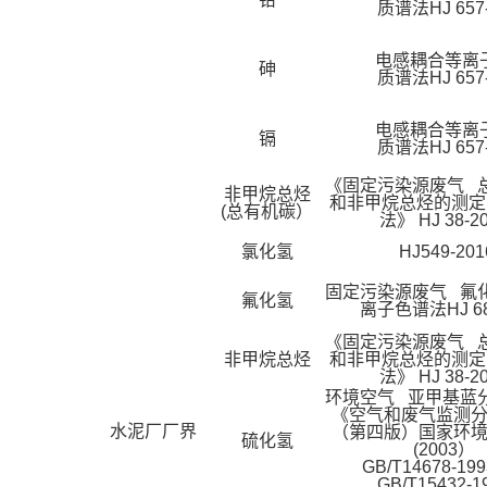
质谱法HJ 657-
电感耦合等离
砷
质谱法HJ 657-
电感耦合等离
镉
质谱法HJ 657-
《固定污染源废气 
非甲烷总烃
和非甲烷总烃的测定
(总有机碳）
法》 HJ 38-2
氯化氢
HJ549-201
固定污染源废气 氟
氟化氢
离子色谱法HJ 688
《固定污染源废气 
非甲烷总烃
和非甲烷总烃的测定
法》 HJ 38-2
环境空气 亚甲基蓝
《空气和废气监测
水泥厂厂界
（第四版）国家环
硫化氢
(2003）
GB/T14678-
GB/T15432-1