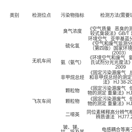
类别
检测位点
污染物指标
检测方法(需要
《空气质量 恶臭的测
臭气浓度
较式臭袋法》GB/T 14
环境空气 亚甲基蓝
《空气和废气监测
硫化氢
（第四版）国家环
(2003）
《环境空气和废气 氨
无机车间
氨（氨气）
氏试剂分光光度法》 H
2009
《固定污染源废气 
非甲烷总烃
和非甲烷总烃的测定
法》 HJ 38-2
《固定污染源废气 
颗粒物
物的测定 重量法》HJ 8
《固定污染源废气 
飞灰车间
颗粒物
物的测定 重量法》HJ 8
同位素稀释高分辨气相
二噁英
辨质谱法 HJ77.2
铍、锑、
电感耦合等离
钴、钒及其