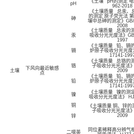
《土壤 pH的测定 电
pH
962-2018
《土壤质量 总汞、
的测定 原子荧光法 
砷
壤中总砷的测定》GB/T 2
2008
《土壤质量 总汞的测
汞
吸收分光光度法》GB/T
1997
《土壤质量 铅、镉的
镉
炉原子吸收分光光度法
17141-199
《土壤质量 总铬的测
铬
子吸收分光光度法》 H
下风向最近敏感
土壤
2009
点
《土壤质量 铅、镉的
铅
炉原子吸收分光光度法
17141-199
《土壤质量 镍的测定
镍
吸收分光光度法》 HJ 4
铜
《土壤质量 铜、锌的
子吸收分光光度法》 H
2009
锌
同位素稀释高分辨气相
二噁英