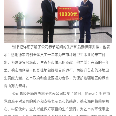
谢书记详细了解了公司春节期间的生产和后勤保障安排，他表
示：感谢德宏海创全体员工一年来为芒市环境卫生事业的辛苦付
出，为建设宜居城市、生态芒市做出的贡献。他希望：在新的一年
里，德宏海创要一如既往地做好项目的运行，为提升芒市的环境卫
生贡献力量，芒市政府和企业要通力合作，为保护边疆地区的绿水
青山努力奋斗。
公司总经理助理陈志全代表公司接受了慰问，他表示：对芒市
党政班子对公司的关心和支持表示衷心的感谢，德宏海创将秉承初
心、牢记使命，全力以赴做好项目的生产运行，为芒市的环保事业