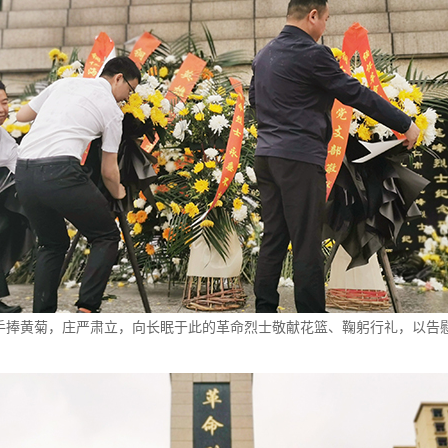
黄菊，庄严肃立，向长眠于此的革命烈士敬献花篮、鞠躬行礼，以告慰