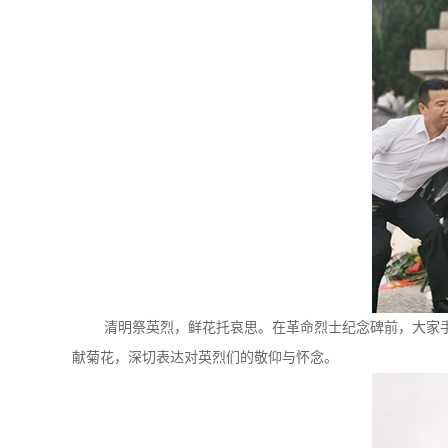
清明祭英烈，鲜花托哀思。在革命烈士纪念碑前，大家手捧
献菊花，深切表达对英烈们的敬仰与怀念。