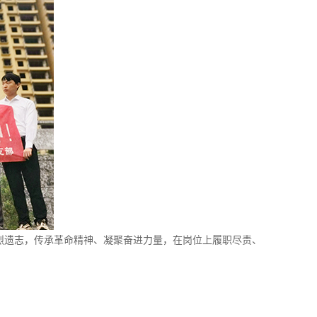
遗志，传承革命精神、凝聚奋进力量，在岗位上履职尽责、