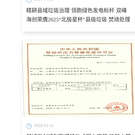
精耕县域垃圾治理 领跑绿色发电标杆 双峰
海创荣膺2025“北极星杯”县级垃圾 焚烧处理
标杆项目
2026-03-12