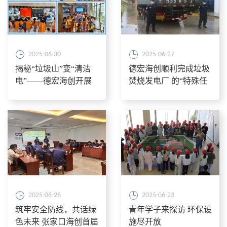
术界联合会、 德宏州外
事办、德宏海创联合主
题党日活动
2025-06-30
2025-06-27
揭秘“垃圾山”变“清洁
德宏海创顺利完成垃圾
电”——德宏海创开展
焚烧发电厂 的“特殊任
公众开放日活动
务”——协助公开销毁
1.62吨毒品
2025-06-26
2025-06-23
筑牢安全防线，共话绿
青年学子来探访 环保设
色未来 张家口海创首届
施尽开放