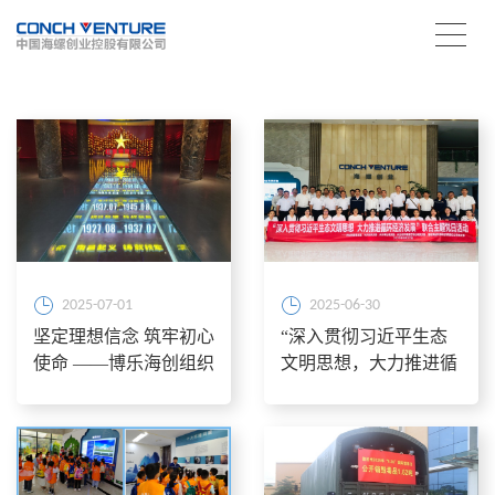
2025-07-01
2025-06-30
坚定理想信念 筑牢初心
“深入贯彻习近平生态
使命 ——博乐海创组织
文明思想，大力推进循
党员干部参观红星耀双
环经济发展”——德宏
河陈列馆
州生态环境局芒市分
局、 德宏州社会科学界
联合会、德宏州文学艺