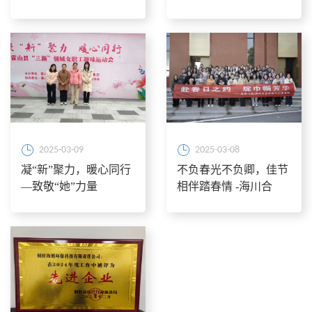
展公众开放日活动
植树节活动
2025-03-09
2025-03-08
凝“新”聚力，暖心同行
不负春光不负卿，佳节
—致敬“她”力量
相伴踏春情 -海川合
资、海环生态开展“鸠
兹湾半日游”