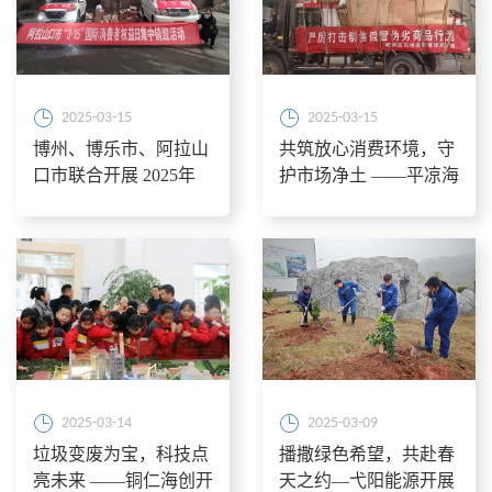
2025-03-15
2025-03-15
博州、博乐市、阿拉山
共筑放心消费环境，守
口市联合开展 2025年
护市场净土 ——平凉海
“3·15”集中销假行动
创助力“3.15”假冒伪劣
商品集中销毁活动
2025-03-14
2025-03-09
垃圾变废为宝，科技点
播撒绿色希望，共赴春
亮未来 ——铜仁海创开
天之约—弋阳能源开展