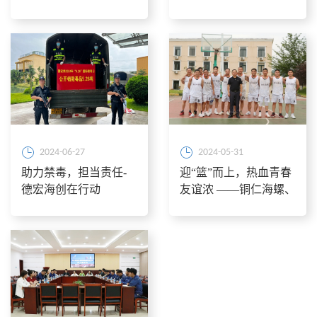
处置”活动
2024-06-27
2024-05-31
助力禁毒，担当责任-
迎“篮”而上，热血青春
德宏海创在行动
友谊浓 ——铜仁海螺、
铜仁海创协同举办篮球
比赛活动