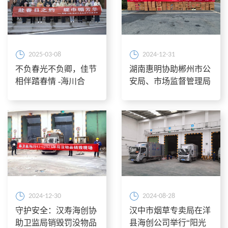
2025-03-08
2024-12-31
不负春光不负卿，佳节
湖南惠明协助郴州市公
相伴踏春情 -海川合
安局、市场监督管理局
资、海环生态开展“鸠
进行打假销毁活动
兹湾半日游”
2024-12-30
2024-08-28
守护安全：汉寿海创协
汉中市烟草专卖局在洋
助卫监局销毁罚没物品
县海创公司举行“阳光