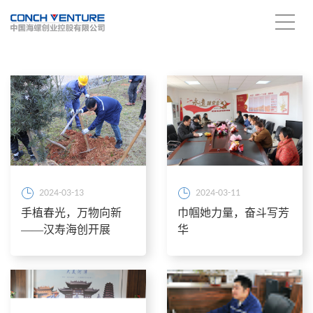
2024-03-13
2024-03-11
手植春光，万物向新
巾帼她力量，奋斗写芳
——汉寿海创开展
华
“3.12”植树节活动