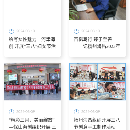
2024-03-10
2024-03-10
绘写女性魅力—河津海
奋楫笃行 臻于至善
创 开展“三八”妇女节活
——记扬州海昌2023年
动
度“先进个人”徐春来
2024-03-09
2024-03-09
“精彩三月，美丽绽放”
扬州海昌组织开展三八
—保山海创组织开展 三
节创意手工制作活动