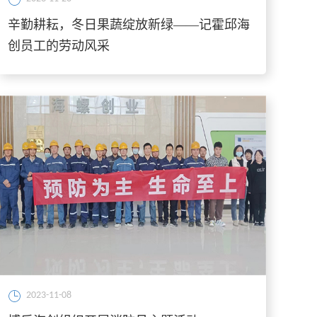
辛勤耕耘，冬日果蔬绽放新绿——记霍邱海
创员工的劳动风采
2023-11-08